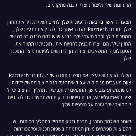
הרעיונות שלך וליצור מוצרי תוכנה מתקדמים.
הצעד הראשון בהבאת הרעיונות שלך לחיים הוא להגדיר את החזון
שלך. חברת Razztech תעבוד איתך כדי להבין את הרעיון שלך,
המטרות שלך וקהל היעד שלך. ברגע שיש להם הבנה ברורה של
החזון שלך, הם ייצרו תוכנית להחיות אותו. תוכנית זו תתווה את
הטכנולוגיה, המשאבים וציר הזמן הדרושים לפיתוח מוצר התוכנה
שלך.
השלב הבא הוא לעצב את מוצר התוכנה שלך. לחברת Razztech
צוות מעצבים מנוסים שיעבוד איתך על מנת ליצור ממשק ידידותי
למשתמש ועיצוב מושך המתאים למותג שלך. תהליך העיצוב יכלול
יצירת wireframes, אבות טיפוס ובדיקות משתמשים כדי להבטיח
שהמוצר שלך עונה על הציפיות שלך.
לאחר השלמת התכנון, חברת רזטק תתחיל בתהליך הפיתוח. יש
להם צוות מפתחים מיומן המתמחה בשפות תכנות ופלטפורמות
שונות. הם ישתמשו בטכנולוגיה ובכלי הפיתוח העדכניים ביותר כדי