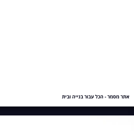
אתר מסמר - הכל עבור בנייה ובית